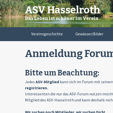
Skip
ASV Hasselroth
to
content
Das Leben ist schöner im Verein
Vereinsgeschichte
Gewässer/Bilder
Anmeldung Foru
Bitte um Beachtung:
Jedes
ASV-Mitglied
kann sich im Forum mit seine
registrieren.
Interessenten die nur das ASV-Forum nutzen möchte
Mitglied des ASV-Hasselroth und kann deshalb nicht
Wir suchen noch Mitglieder, wir suchen Dich!