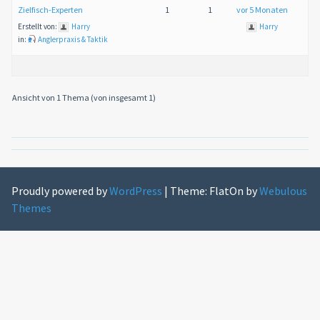
Zielfisch-Experten
1
1
vor 5 Monaten
Erstellt von:
Harry
Harry
in:
Anglerpraxis & Taktik
Ansicht von 1 Thema (von insgesamt 1)
Proudly powered by
WordPress
|
Theme: FlatOn by
Webulous
Themes