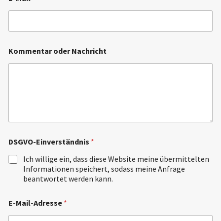
N
a
m
e
*
Kommentar oder Nachricht
DSGVO-Einverständnis
*
Ich willige ein, dass diese Website meine übermittelten
Informationen speichert, sodass meine Anfrage
beantwortet werden kann.
E-Mail-Adresse
*