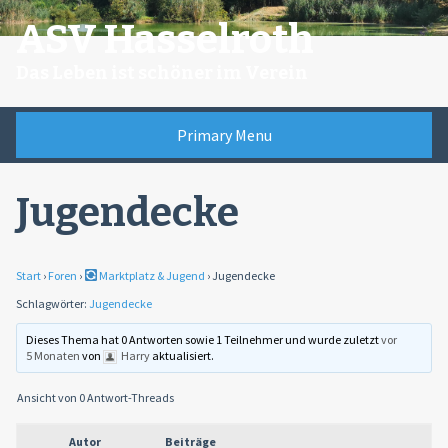
Skip
ASV Hasselroth
to
content
Das Leben ist schöner im Verein
Primary Menu
Jugendecke
Start
›
Foren
›
Marktplatz & Jugend
›
Jugendecke
Schlagwörter:
Jugendecke
Dieses Thema hat 0 Antworten sowie 1 Teilnehmer und wurde zuletzt
vor
5 Monaten
von
Harry
aktualisiert.
Ansicht von 0 Antwort-Threads
Autor
Beiträge