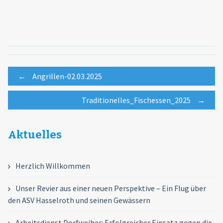
Post
←
Angrillen-02.03.2025
Traditionelles_Fischessen_2025
→
navigation
Aktuelles
Herzlich Willkommen
Unser Revier aus einer neuen Perspektive – Ein Flug über
den ASV Hasselroth und seinen Gewässern
Arbeitsdienst Dorfweiher: Erfolgreicher Einsatz gegen die