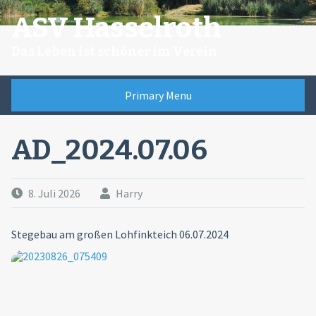
Skip
ASV Hasselroth
to
content
Das Leben ist schöner im Verein
Primary Menu
AD_2024.07.06
8. Juli 2026
Harry
Stegebau am großen Lohfinkteich 06.07.2024