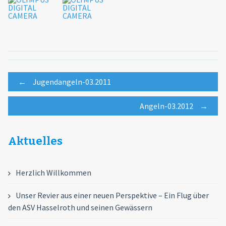
Post
←
Jugendangeln-03.2011
Angeln-03.2012
→
navigation
Aktuelles
Herzlich Willkommen
Unser Revier aus einer neuen Perspektive – Ein Flug über
den ASV Hasselroth und seinen Gewässern