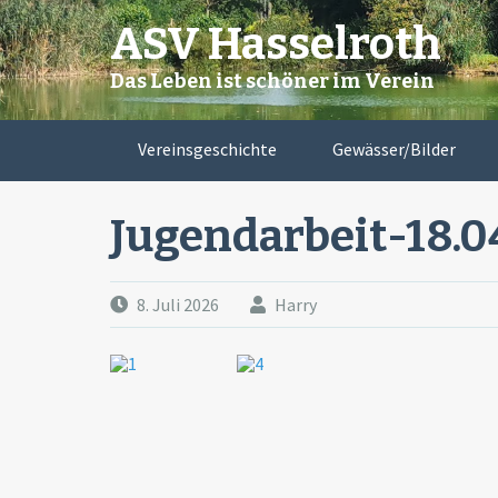
Skip
ASV Hasselroth
to
content
Das Leben ist schöner im Verein
Vereinsgeschichte
Gewässer/Bilder
Jugendarbeit-18.0
8. Juli 2026
Harry