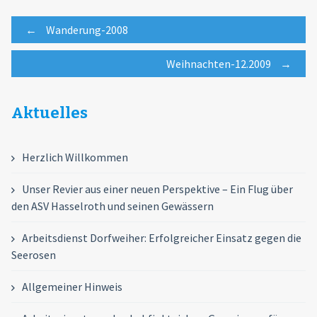
Post
←
Wanderung-2008
Weihnachten-12.2009
→
navigation
Aktuelles
Herzlich Willkommen
Unser Revier aus einer neuen Perspektive – Ein Flug über
den ASV Hasselroth und seinen Gewässern
Arbeitsdienst Dorfweiher: Erfolgreicher Einsatz gegen die
Seerosen
Allgemeiner Hinweis