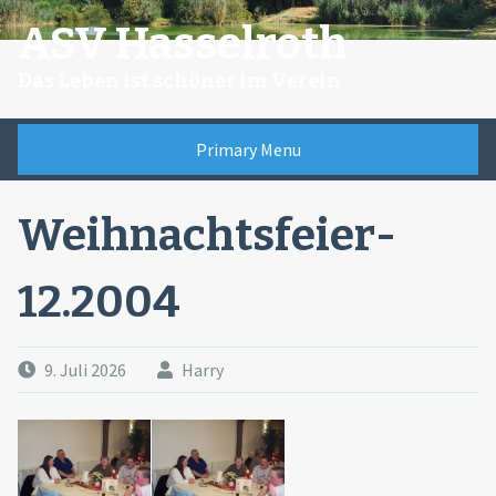
Skip
ASV Hasselroth
to
content
Das Leben ist schöner im Verein
Primary Menu
Weihnachtsfeier-
12.2004
9. Juli 2026
Harry