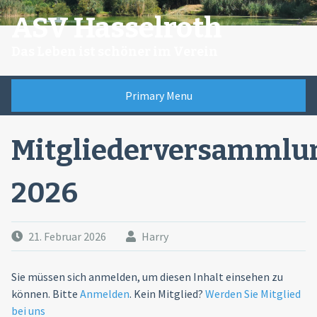
Skip
ASV Hasselroth
to
content
Das Leben ist schöner im Verein
Primary Menu
Mitgliederversammlu
2026
21. Februar 2026
Harry
Sie müssen sich anmelden, um diesen Inhalt einsehen zu
können. Bitte
Anmelden
. Kein Mitglied?
Werden Sie Mitglied
bei uns