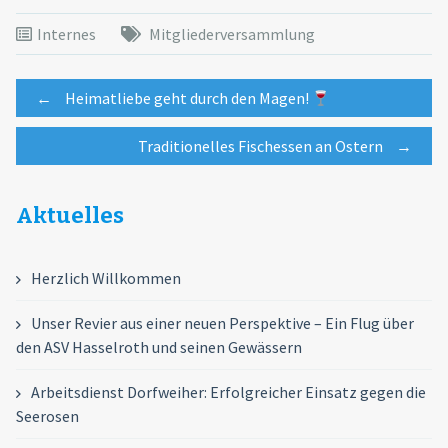
Internes
Mitgliederversammlung
Post
←
Heimatliebe geht durch den Magen!
Traditionelles Fischessen an Ostern
→
navigation
Aktuelles
Herzlich Willkommen
Unser Revier aus einer neuen Perspektive – Ein Flug über
den ASV Hasselroth und seinen Gewässern
Arbeitsdienst Dorfweiher: Erfolgreicher Einsatz gegen die
Seerosen