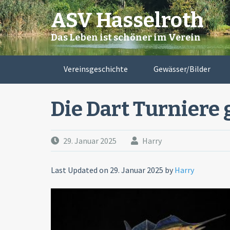
Skip
ASV Hasselroth
to
content
Das Leben ist schöner im Verein
Vereinsgeschichte
Gewässer/Bilder
Die Dart Turniere
29. Januar 2025
Harry
Last Updated on 29. Januar 2025 by
Harry