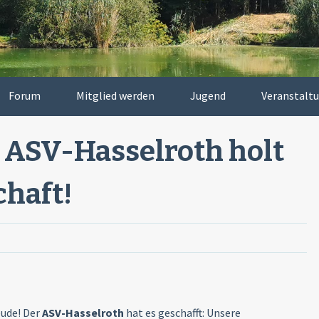
Forum
Mitglied werden
Jugend
Veranstalt
r ASV-Hasselroth holt
chaft!
eude! Der
ASV-Hasselroth
hat es geschafft: Unsere