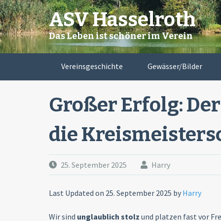
Skip
ASV Hasselroth
to
content
Das Leben ist schöner im Verein
Vereinsgeschichte
Gewässer/Bilder
Großer Erfolg: De
die Kreismeisters
25. September 2025
Harry
Last Updated on 25. September 2025 by
Harry
Wir sind
unglaublich stolz
und platzen fast vor Fr