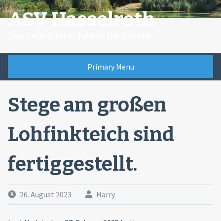
Skip
ASV Hasselroth
to
content
Das Leben ist schöner im Verein
Primary Menu
Stege am großen
Lohfinkteich sind
fertiggestellt.
26. August 2023
Harry