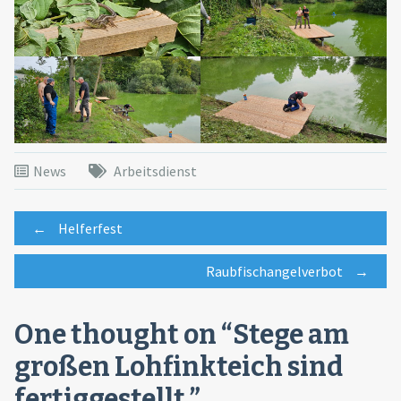
News
Arbeitsdienst
Post
←
Helferfest
Raubfischangelverbot
→
navigation
One thought on “
Stege am
großen Lohfinkteich sind
fertiggestellt.
”