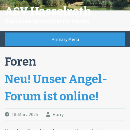
Skip
ASV Hasselroth
to
content
Das Leben ist schöner im Verein
Primary Menu
Foren
Neu! Unser Angel-
Forum ist online!
18. März 2025
Harry